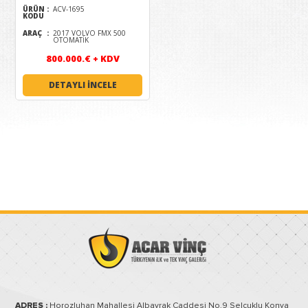
ÜRÜN
:
ACV-1695
KODU
ARAÇ
:
2017 VOLVO FMX 500
OTOMATİK
800.000.€ + KDV
DETAYLI İNCELE
ADRES :
Horozluhan Mahallesi Albayrak Caddesi No.9 Selçuklu Konya