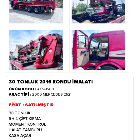
30 TONLUK 2016 KONDU İMALATI
ÜRÜN KODU :
ACV-1500
ARAÇ TİPİ :
2000 MERCEDES 2521
FİYAT : SATILMIŞTIR
30 TONLUK
5 + 4 ÇİFT KIRMA
MOMENT KONTROL
HALAT TAMBURU
KASA AÇAR