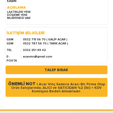
KABİN
AÇIKLAMA
LASTİKLERİ YENİ
DÖŞEME YENİ
MUAYENESİ VAR
İLETİŞİM BİLGİLERİ
GSM
:
0532 715 56 70 ( GALİP ACAR )
GSM
:
0532 787 56 70 ( TARIK ACAR )
TEL
:
0332 251 49 42
E-
:
acarvinc@gmail.com
POSTA
TALEP BIRAK
ÖNEMLİ NOT :
Acar Vinç Sadece Aracı Bir Firma Olup
Ürün Satışlarında, ALICI ve SATICIDAN %2 (İki) + KDV
Komisyon Bedeli Almaktadır.