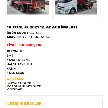
18 TONLUK 2021 12. AY ACR İMALATI
ÜRÜN KODU :
ACV-1552
ARAÇ TİPİ :
2004 BMC PRO 522
FİYAT : SATILMIŞTIR
18 TONLUK
6 + 1
YANA KATLANIR
HALAT TANBURU
KABİN
KASA AÇAR
AÇIKLAMA
LASTİKLERİ GÜZEL
MOTOR YÜRÜYEN GÜZEL
VİZESİ VAR
İLETİŞİM BİLGİLERİ