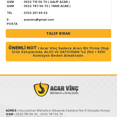
GSM
:
0532 715 56 70 ( GALİP ACAR )
GSM
:
0532 787 56 70 ( TARIK ACAR )
TEL
:
0332 251 49 42
E-
:
acarvinc@gmail.com
POSTA
TALEP BIRAK
ÖNEMLİ NOT :
Acar Vinç Sadece Aracı Bir Firma Olup
Ürün Satışlarında, ALICI ve SATICIDAN %2 (İki) + KDV
Komisyon Bedeli Almaktadır.
ADRES :
Horozluhan Mahallesi Albayrak Caddesi No.9 Selçuklu Konya
GSM :
0532 715 56 70 - 0532 787 56 70