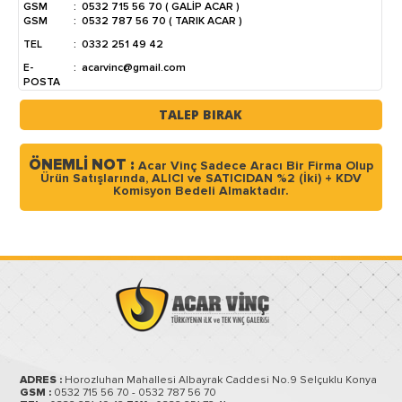
GSM
:
0532 715 56 70 ( GALİP ACAR )
GSM
:
0532 787 56 70 ( TARIK ACAR )
TEL
:
0332 251 49 42
E-
:
acarvinc@gmail.com
POSTA
TALEP BIRAK
ÖNEMLİ NOT :
Acar Vinç Sadece Aracı Bir Firma Olup
Ürün Satışlarında, ALICI ve SATICIDAN %2 (İki) + KDV
Komisyon Bedeli Almaktadır.
ADRES :
Horozluhan Mahallesi Albayrak Caddesi No.9 Selçuklu Konya
GSM :
0532 715 56 70 - 0532 787 56 70