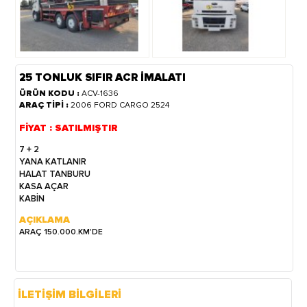
25 TONLUK SIFIR ACR İMALATI
ÜRÜN KODU :
ACV-1636
ARAÇ TİPİ :
2006 FORD CARGO 2524
FİYAT : SATILMIŞTIR
7 + 2
YANA KATLANIR
HALAT TANBURU
KASA AÇAR
KABİN
AÇIKLAMA
ARAÇ 150.000.KM'DE
İLETİŞİM BİLGİLERİ