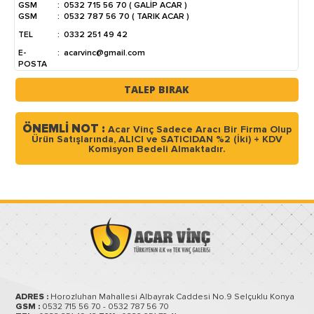
GSM
:
0532 715 56 70 ( GALİP ACAR )
GSM
:
0532 787 56 70 ( TARIK ACAR )
TEL
:
0332 251 49 42
E-
:
acarvinc@gmail.com
POSTA
TALEP BIRAK
ÖNEMLİ NOT :
Acar Vinç Sadece Aracı Bir Firma Olup
Ürün Satışlarında, ALICI ve SATICIDAN %2 (İki) + KDV
Komisyon Bedeli Almaktadır.
ADRES :
Horozluhan Mahallesi Albayrak Caddesi No.9 Selçuklu Konya
GSM :
0532 715 56 70 - 0532 787 56 70