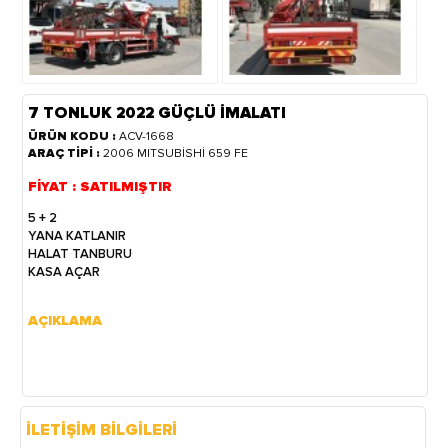
7 TONLUK 2022 GÜÇLÜ İMALATI
ÜRÜN KODU :
ACV-1668
ARAÇ TİPİ :
2006 MITSUBİSHİ 659 FE
FİYAT : SATILMIŞTIR
5 + 2
YANA KATLANIR
HALAT TANBURU
KASA AÇAR
AÇIKLAMA
İLETİŞİM BİLGİLERİ