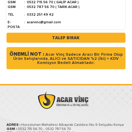
GSM
:
0532 715 56 70 ( GALİP ACAR )
GSM
:
0532 787 56 70 ( TARIK ACAR )
TEL
:
0332 251 49 42
E-
:
acarvinc@gmail.com
POSTA
TALEP BIRAK
ÖNEMLİ NOT :
Acar Vinç Sadece Aracı Bir Firma Olup
Ürün Satışlarında, ALICI ve SATICIDAN %2 (İki) + KDV
Komisyon Bedeli Almaktadır.
ADRES :
Horozluhan Mahallesi Albayrak Caddesi No.9 Selçuklu Konya
GSM :
0532 715 56 70 - 0532 787 56 70